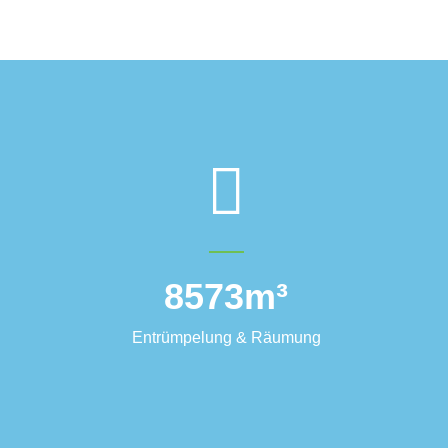
8573
m³
Entrümpelung & Räumung