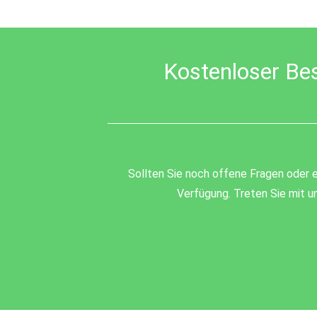
be
left
blank
Kostenloser Be
Sollten Sie noch offene Fragen oder e
Verfügung. Treten Sie mit un