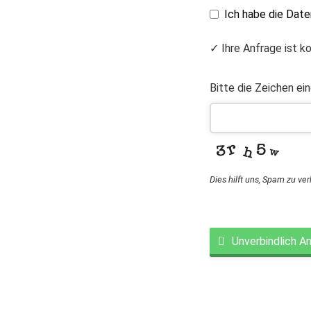
Ich habe die Dat
✓ Ihre Anfrage ist k
Bitte die Zeichen ei
Dies hilft uns, Spam zu ve
Unverbindlich A
This
field
should