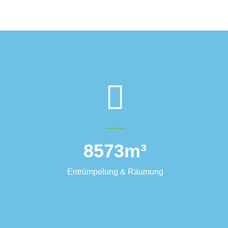
8573
m³
Entrümpelung & Räumung