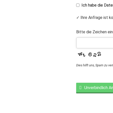
Ich habe die Dat
✓ Ihre Anfrage ist k
Bitte die Zeichen ei
Dies hilft uns, Spam zu ve
Unverbindlich A
This
field
should