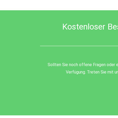
be
left
blank
Kostenloser Be
Sollten Sie noch offene Fragen oder e
Verfügung. Treten Sie mit un