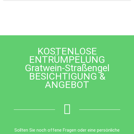
This
field
should
be
left
blank
KOSTENLOSE
ENTRÜMPELUNG
Gratwein-Straßengel
BESICHTIGUNG &
ANGEBOT
Sollten Sie noch offene Fragen oder eine persönliche