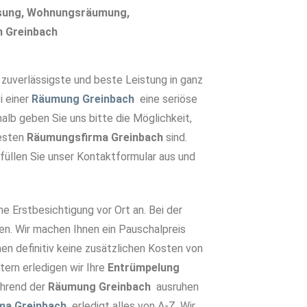
ösung, Wohnungsräumung,
n Greinbach
uverlässigste und beste Leistung in ganz
i einer
Räumung Greinbach
eine seriöse
lb geben Sie uns bitte die Möglichkeit,
besten
Räumungsfirma Greinbach
sind.
 füllen Sie unser Kontaktformular aus und
he Erstbesichtigung vor Ort an. Bei der
en. Wir machen Ihnen ein Pauschalpreis
en definitiv keine zusätzlichen Kosten von
tern erledigen wir Ihre
Entrümpelun
g
ährend der
Räumung Greinbach
ausruhen
ma Greinbach
erledigt alles von A-Z. Wir