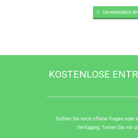
Unverbindlich A
This
field
should
be
left
blank
KOSTENLOSE ENTR
Sollten Sie noch offene Fragen oder e
Verfügung. Treten Sie mit un