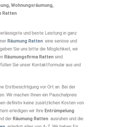
ösung, Wohnungsräumung,
n Ratten
rlässigste und beste Leistung in ganz
iner
Räumung Ratten
eine seriöse und
eben Sie uns bitte die Möglichkeit, wir
ten
Räumungsfirma Ratten
sind.
 füllen Sie unser Kontaktformular aus und
he Erstbesichtigung vor Ort an. Bei der
en. Wir machen Ihnen ein Pauschalpreis
en definitiv keine zusätzlichen Kosten von
tern erledigen wir Ihre
Entrümpelun
g
nd der
Räumung Ratten
ausruhen und die
ten
erledigt alles von A-Z. Wir haben für