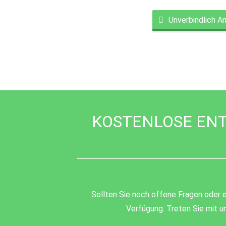
Unverbindlich A
This
field
should
be
left
blank
KOSTENLOSE ENT
Sollten Sie noch offene Fragen oder e
Verfügung. Treten Sie mit un