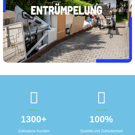
1300
+
100
%
Zufriedene Kunden
Qualität und Zufriedenheit