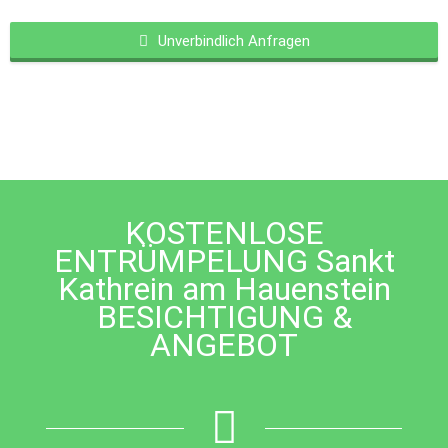
Unverbindlich Anfragen
This
field
should
be
left
blank
KOSTENLOSE
ENTRÜMPELUNG Sankt
Kathrein am Hauenstein
BESICHTIGUNG &
ANGEBOT