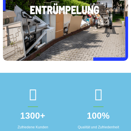
1300
+
100
%
Zufriedene Kunden
Qualität und Zufriedenheit