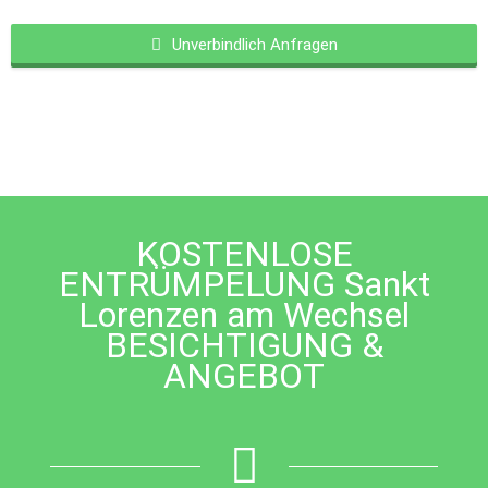
Unverbindlich Anfragen
This
field
should
be
left
blank
KOSTENLOSE
ENTRÜMPELUNG Sankt
Lorenzen am Wechsel
BESICHTIGUNG &
ANGEBOT