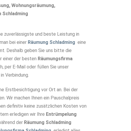
ösung, Wohnungsräumung,
n Schladming
 zuverlässigste und beste Leistung in
 man bei einer
Räumung Schladming
eine
t. Deshalb geben Sie uns bitte die
r einer der besten
Räumungsfirma
h, per E-Mail oder füllen Sie unser
in Verbindung.
he Erstbesichtigung vor Ort an. Bei der
en. Wir machen Ihnen ein Pauschalpreis
en definitiv keine zusätzlichen Kosten von
tern erledigen wir Ihre
Entrümpelun
g
während der
Räumung Schladming
lungsfirma Schladming
erledigt alles