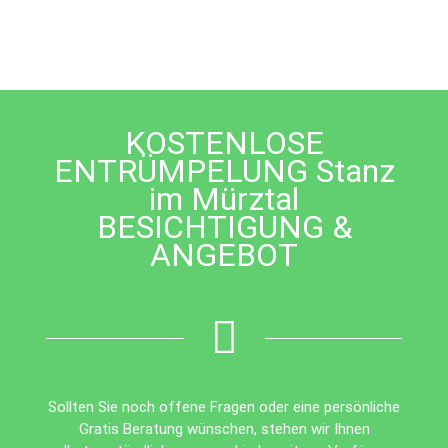
field
should
be
left
blank
KOSTENLOSE
ENTRÜMPELUNG Stanz
im Mürztal
BESICHTIGUNG &
ANGEBOT
Sollten Sie noch offene Fragen oder eine persönliche
Gratis Beratung wünschen, stehen wir Ihnen