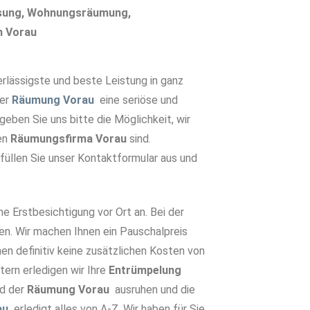
ösung, Wohnungsräumung,
n Vorau
lässigste und beste Leistung in ganz
ner
Räumung Vorau
eine seriöse und
eben Sie uns bitte die Möglichkeit, wir
ten
Räumungsfirma Vorau
sind.
 füllen Sie unser Kontaktformular aus und
he Erstbesichtigung vor Ort an. Bei der
en. Wir machen Ihnen ein Pauschalpreis
en definitiv keine zusätzlichen Kosten von
tern erledigen wir Ihre
Entrümpelun
g
nd der
Räumung Vorau
ausruhen und die
au
erledigt alles von A-Z. Wir haben für Sie