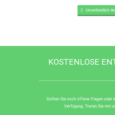
Unverbindlich A
This
field
should
be
left
blank
KOSTENLOSE EN
Sollten Sie noch offene Fragen oder e
Verfügung. Treten Sie mit un