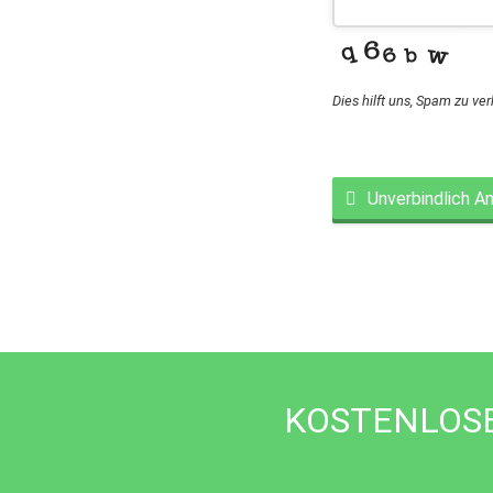
Dies hilft uns, Spam zu ve
Unverbindlich A
This
field
should
be
left
blank
KOSTENLOSE 