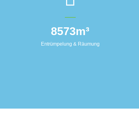
8573
m³
Entrümpelung & Räumung