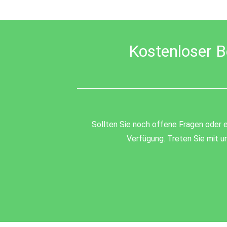
be
left
blank
Kostenloser B
Sollten Sie noch offene Fragen oder e
Verfügung. Treten Sie mit un