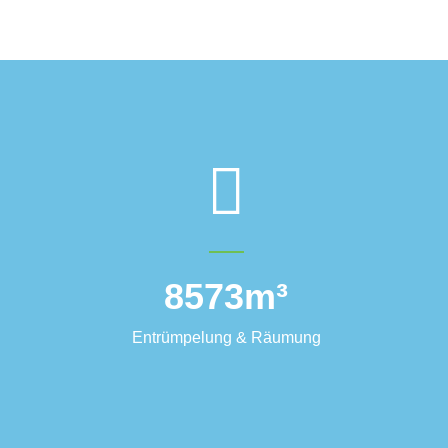
8573
m³
Entrümpelung & Räumung