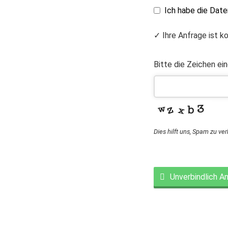
Ich habe die Dat
✓ Ihre Anfrage ist k
Bitte die Zeichen ei
Dies hilft uns, Spam zu ve
Unverbindlich A
This
field
should