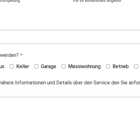
ntrümpelung
Für Ihr kostenloses Angebot
 werden?
*
us
Keller
Garage
Messiwohnung
Betrieb
 nähere Informationen und Details über den Service den Sie anf