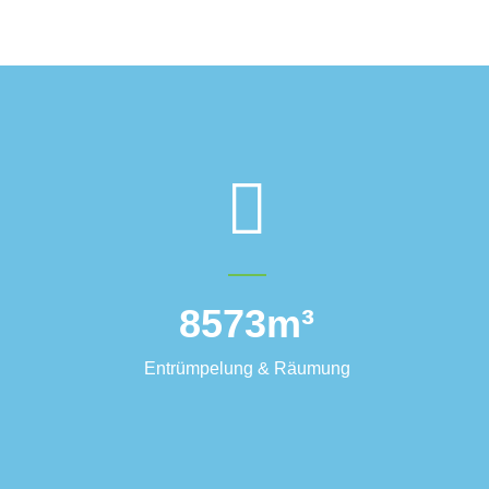
8573
m³
Entrümpelung & Räumung