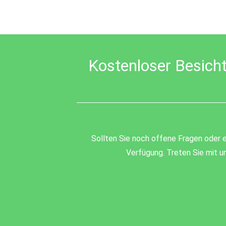
field
should
be
left
blank
Kostenloser Besich
Sollten Sie noch offene Fragen oder e
Verfügung. Treten Sie mit un