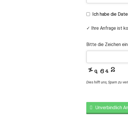
Ich habe die Dat
✓ Ihre Anfrage ist k
Bitte die Zeichen ei
Dies hilft uns, Spam zu ve
Unverbindlich A
This