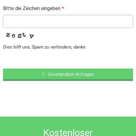
Bitte die Zeichen eingeben
*
Dies hilft uns, Spam zu verhindern, danke.
Unverbindlich Anfragen
This
field
should
be
left
blank
Kostenloser