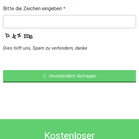
Bitte die Zeichen eingeben
*
Dies hilft uns, Spam zu verhindern, danke.
Unverbindlich Anfragen
This
field
should
be
left
blank
Kostenloser