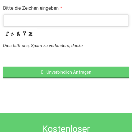
Bitte die Zeichen eingeben
*
Dies hilft uns, Spam zu verhindern, danke.
Unverbindlich Anfragen
This
field
should
be
left
blank
Kostenloser