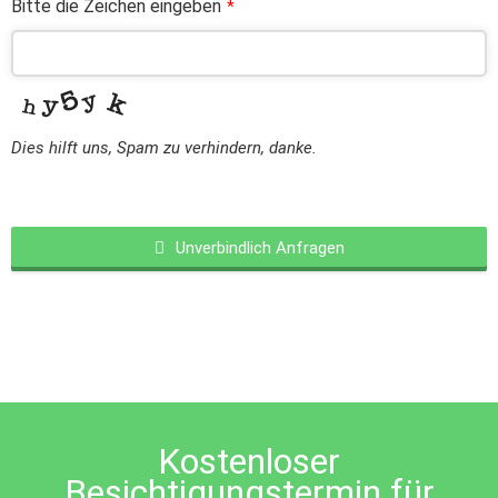
Bitte die Zeichen eingeben
*
Dies hilft uns, Spam zu verhindern, danke.
Unverbindlich Anfragen
This
field
should
be
left
blank
Kostenloser
Besichtigungstermin für