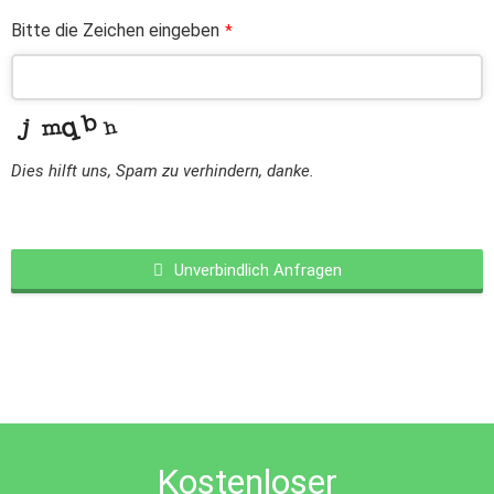
Bitte die Zeichen eingeben
*
Dies hilft uns, Spam zu verhindern, danke.
Unverbindlich Anfragen
This
field
should
be
left
blank
Kostenloser