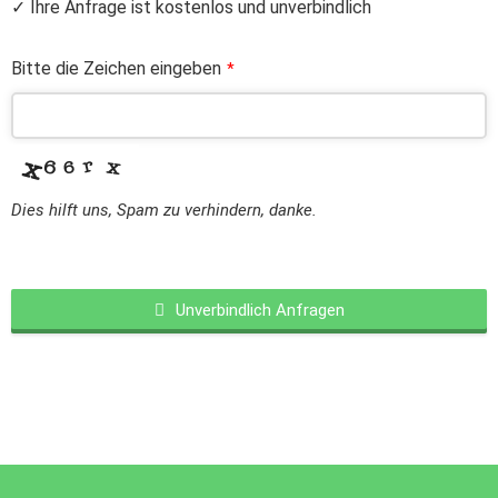
✓ Ihre Anfrage ist kostenlos und unverbindlich
Bitte die Zeichen eingeben
*
Dies hilft uns, Spam zu verhindern, danke.
Unverbindlich Anfragen
This
field
should
be
left
blank