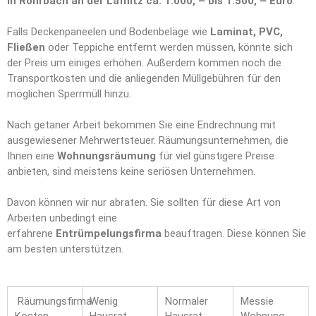
in Rohrbach an der Lafnitz ca. 1.000, – bis 1.500, – Euro
.
Falls Deckenpaneelen und Bodenbeläge wie
Laminat, PVC,
Fließen
oder Teppiche entfernt werden müssen, könnte sich
der Preis um einiges erhöhen. Außerdem kommen noch die
Transportkosten und die anliegenden Müllgebühren für den
möglichen Sperrmüll hinzu.
Nach getaner Arbeit bekommen Sie eine Endrechnung mit
ausgewiesener Mehrwertsteuer. Räumungsunternehmen, die
Ihnen eine
Wohnungsräumung
für viel günstigere Preise
anbieten, sind meistens keine seriösen Unternehmen.
Davon können wir nur abraten. Sie sollten für diese Art von
Arbeiten unbedingt eine
erfahrene
Entrümpelungsfirma
beauftragen. Diese können Sie
am besten unterstützen.
Räumungsfirma
Wenig
Normaler
Messie