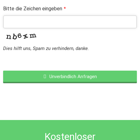
Bitte die Zeichen eingeben
*
Dies hilft uns, Spam zu verhindern, danke.
Unverbindlich Anfragen
This
field
should
be
left
blank
Kostenloser