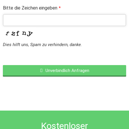
Bitte die Zeichen eingeben
*
Dies hilft uns, Spam zu verhindern, danke.
Unverbindlich Anfragen
This
field
should
be
left
blank
Kostenloser