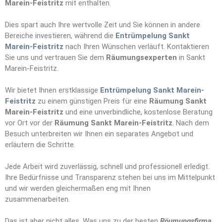
Marein-Feistritz
mit enthalten.
Dies spart auch Ihre wertvolle Zeit und Sie können in andere
Bereiche investieren, während die
Entrümpelung Sankt
Marein-Feistritz
nach Ihren Wünschen verläuft. Kontaktieren
Sie uns und vertrauen Sie dem
Räumungs
e
xperten
in Sankt
Marein-Feistritz.
Wir bietet Ihnen erstklassige
Entrümpelung Sankt Marein-
Feistritz
zu einem günstigen Preis für eine
Räumung Sankt
Marein-Feistritz
und eine unverbindliche, kostenlose Beratung
vor Ort vor der
Räumung Sankt Marein-Feistritz
. Nach dem
Besuch unterbreiten wir Ihnen ein separates Angebot und
erläutern die Schritte.
Jede Arbeit wird zuverlässig, schnell und professionell erledigt.
Ihre Bedürfnisse und Transparenz stehen bei uns im Mittelpunkt
und wir werden gleichermaßen eng mit Ihnen
zusammenarbeiten.
Das ist aber nicht alles. Was uns zu der besten
Röumungsfirma