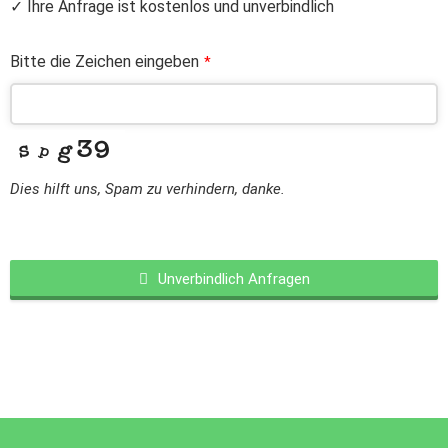
✓ Ihre Anfrage ist kostenlos und unverbindlich
Bitte die Zeichen eingeben
*
Dies hilft uns, Spam zu verhindern, danke.
Unverbindlich Anfragen
This
field
should
be
left
blank