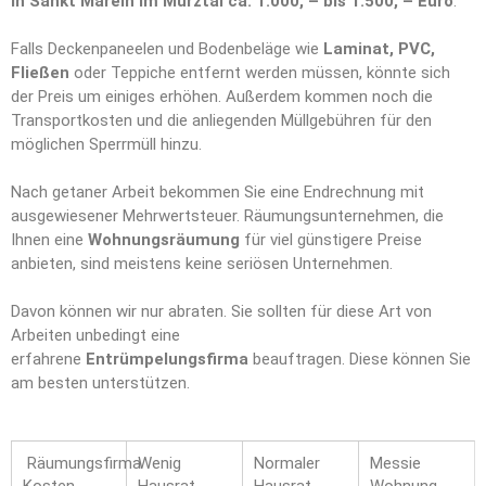
in Sankt Marein im Mürztal ca. 1.000, – bis 1.500, – Euro
.
Falls Deckenpaneelen und Bodenbeläge wie
Laminat, PVC,
Fließen
oder Teppiche entfernt werden müssen, könnte sich
der Preis um einiges erhöhen. Außerdem kommen noch die
Transportkosten und die anliegenden Müllgebühren für den
möglichen Sperrmüll hinzu.
Nach getaner Arbeit bekommen Sie eine Endrechnung mit
ausgewiesener Mehrwertsteuer. Räumungsunternehmen, die
Ihnen eine
Wohnungsräumung
für viel günstigere Preise
anbieten, sind meistens keine seriösen Unternehmen.
Davon können wir nur abraten. Sie sollten für diese Art von
Arbeiten unbedingt eine
erfahrene
Entrümpelungsfirma
beauftragen. Diese können Sie
am besten unterstützen.
Räumungsfirma
Wenig
Normaler
Messie