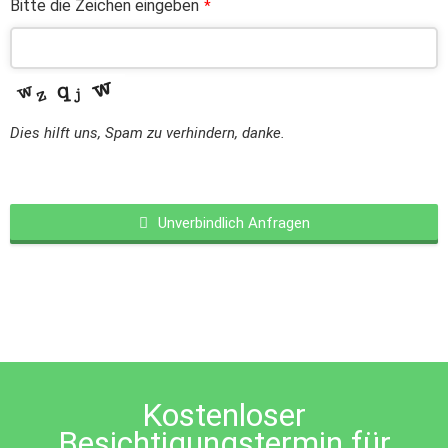
Bitte die Zeichen eingeben
*
Dies hilft uns, Spam zu verhindern, danke.
Unverbindlich Anfragen
This
field
should
be
left
blank
Kostenloser
Besichtigungstermin für