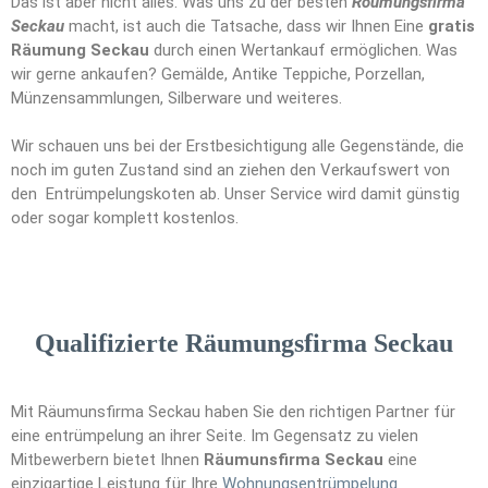
Das ist aber nicht alles. Was uns zu der besten
Röumungsfirma
Seckau
macht, ist auch die Tatsache, dass wir Ihnen Eine
gratis
Räumung Seckau
durch einen Wertankauf ermöglichen. Was
wir gerne ankaufen? Gemälde, Antike Teppiche, Porzellan,
Münzensammlungen, Silberware und weiteres.
Wir schauen uns bei der Erstbesichtigung alle Gegenstände, die
noch im guten Zustand sind an ziehen den Verkaufswert von
den Entrümpelungskoten ab. Unser Service wird damit günstig
oder sogar komplett kostenlos.
Qualifizierte Räumungsfirma Seckau
Mit Räumunsfirma Seckau haben Sie den richtigen Partner für
eine entrümpelung an ihrer Seite. Im Gegensatz zu vielen
Mitbewerbern bietet Ihnen
Räumunsfirma Seckau
eine
einzigartige Leistung für Ihre
Wohnungsen
t
rümpelung