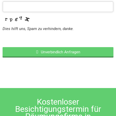
Dies hilft uns, Spam zu verhindern, danke.
Unverbindlich Anfragen
This
field
should
be
left
blank
Kostenloser
Besichtigungstermin für