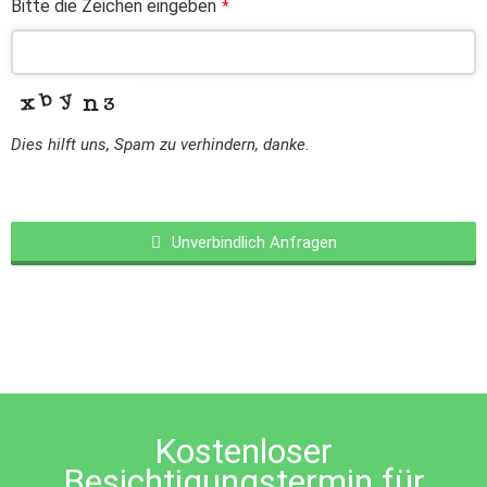
Bitte die Zeichen eingeben
*
Dies hilft uns, Spam zu verhindern, danke.
Unverbindlich Anfragen
This
field
should
be
left
blank
Kostenloser
Besichtigungstermin für