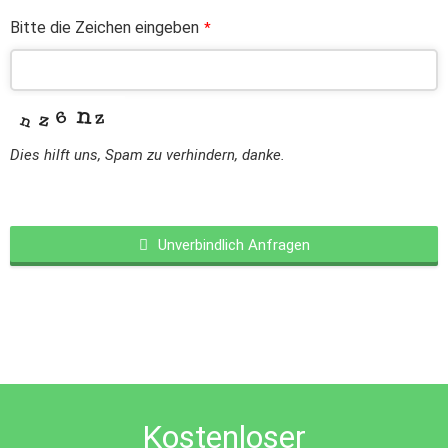
Bitte die Zeichen eingeben
*
Dies hilft uns, Spam zu verhindern, danke.
Unverbindlich Anfragen
This
field
should
be
left
blank
Kostenloser